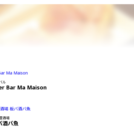
バル
er Bar Ma Maison
理酒場
バ酒バ魚