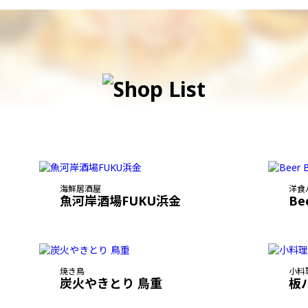
海鮮居酒屋
洋食
魚河岸酒場FUKU浜金
Be
焼き鳥
小料
炭火やきとり 鳥重
板