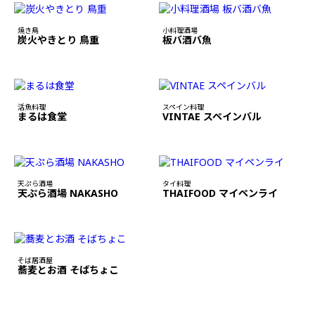
焼き鳥
小料理酒場
炭火やきとり 鳥重
板バ酒バ魚
活魚料理
スペイン料理
まるは食堂
VINTAE スペインバル
天ぷら酒場
タイ料理
天ぷら酒場 NAKASHO
THAIFOOD マイペンライ
そば居酒屋
蕎麦とお酒 そばちょこ