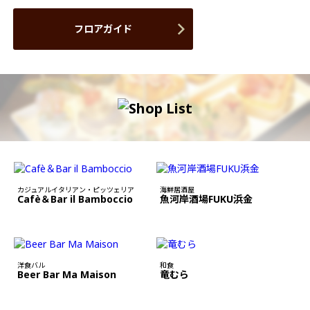
フロアガイド
カジュアルイタリアン・ピッツェリア
海鮮居酒屋
Cafè＆Bar il Bamboccio
魚河岸酒場FUKU浜金
洋食バル
和食
Beer Bar Ma Maison
竜むら