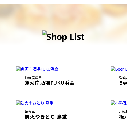
海鮮居酒屋
洋食
魚河岸酒場FUKU浜金
Be
焼き鳥
小料
炭火やきとり 鳥重
板