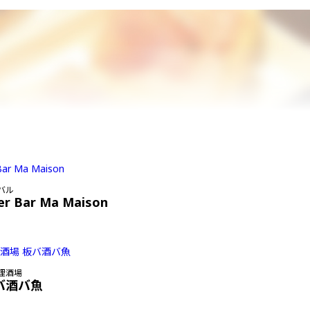
バル
er Bar Ma Maison
理酒場
バ酒バ魚