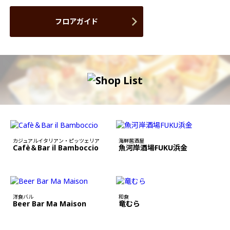
フロアガイド
カジュアルイタリアン・ピッツェリア
海鮮居酒屋
Cafè＆Bar il Bamboccio
魚河岸酒場FUKU浜金
洋食バル
和食
Beer Bar Ma Maison
竜むら