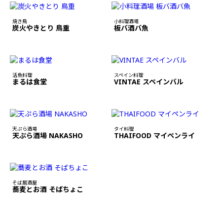
焼き鳥
小料理酒場
炭火やきとり 鳥重
板バ酒バ魚
活魚料理
スペイン料理
まるは食堂
VINTAE スペインバル
天ぷら酒場
タイ料理
天ぷら酒場 NAKASHO
THAIFOOD マイペンライ
そば居酒屋
蕎麦とお酒 そばちょこ