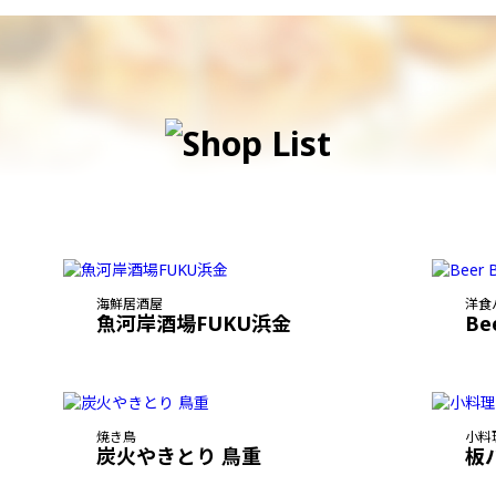
海鮮居酒屋
洋食
魚河岸酒場FUKU浜金
Be
焼き鳥
小料
炭火やきとり 鳥重
板