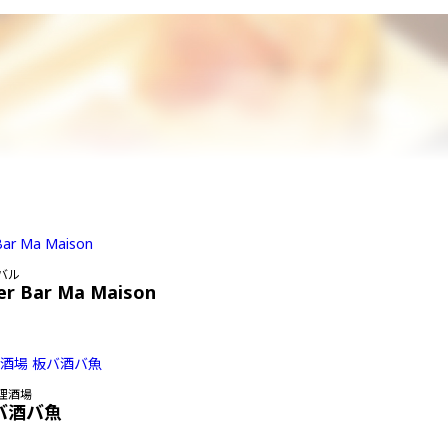
バル
er Bar Ma Maison
理酒場
バ酒バ魚