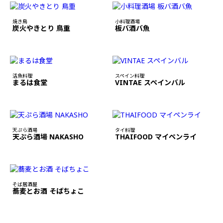
焼き鳥
小料理酒場
炭火やきとり 鳥重
板バ酒バ魚
活魚料理
スペイン料理
まるは食堂
VINTAE スペインバル
天ぷら酒場
タイ料理
天ぷら酒場 NAKASHO
THAIFOOD マイペンライ
そば居酒屋
蕎麦とお酒 そばちょこ