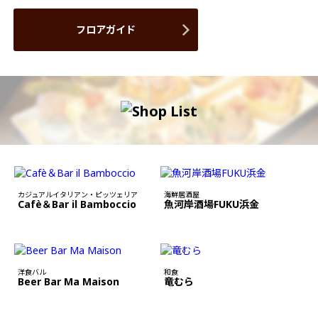
フロアガイド
カジュアルイタリアン・ピッツェリア
海鮮居酒屋
Cafè＆Bar il Bamboccio
魚河岸酒場FUKU浜金
洋食バル
和食
Beer Bar Ma Maison
竜むら