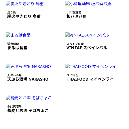
焼き鳥
小料理酒場
炭火やきとり 鳥重
板バ酒バ魚
活魚料理
スペイン料理
まるは食堂
VINTAE スペインバル
天ぷら酒場
タイ料理
天ぷら酒場 NAKASHO
THAIFOOD マイペンライ
そば居酒屋
蕎麦とお酒 そばちょこ