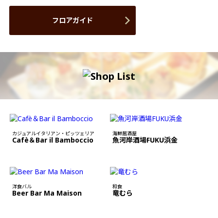
フロアガイド
カジュアルイタリアン・ピッツェリア
海鮮居酒屋
Cafè＆Bar il Bamboccio
魚河岸酒場FUKU浜金
洋食バル
和食
Beer Bar Ma Maison
竜むら