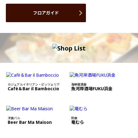
フロアガイド
カジュアルイタリアン・ピッツェリア
海鮮居酒屋
Cafè＆Bar il Bamboccio
魚河岸酒場FUKU浜金
洋食バル
和食
Beer Bar Ma Maison
竜むら