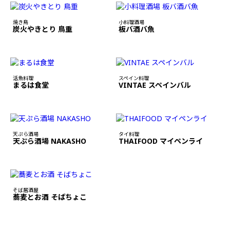
焼き鳥
小料理酒場
炭火やきとり 鳥重
板バ酒バ魚
活魚料理
スペイン料理
まるは食堂
VINTAE スペインバル
天ぷら酒場
タイ料理
天ぷら酒場 NAKASHO
THAIFOOD マイペンライ
そば居酒屋
蕎麦とお酒 そばちょこ