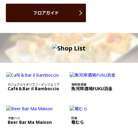
フロアガイド
カジュアルイタリアン・ピッツェリア
海鮮居酒屋
Cafè＆Bar il Bamboccio
魚河岸酒場FUKU浜金
洋食バル
和食
Beer Bar Ma Maison
竜むら