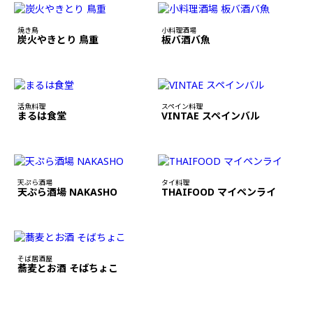
焼き鳥
小料理酒場
炭火やきとり 鳥重
板バ酒バ魚
活魚料理
スペイン料理
まるは食堂
VINTAE スペインバル
天ぷら酒場
タイ料理
天ぷら酒場 NAKASHO
THAIFOOD マイペンライ
そば居酒屋
蕎麦とお酒 そばちょこ