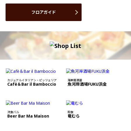
フロアガイド
カジュアルイタリアン・ピッツェリア
海鮮居酒屋
Cafè＆Bar il Bamboccio
魚河岸酒場FUKU浜金
洋食バル
和食
Beer Bar Ma Maison
竜むら