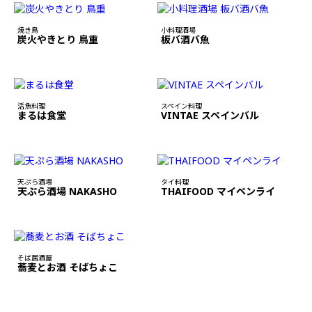
焼き鳥
小料理酒場
炭火やきとり 鳥重
板バ酒バ魚
活魚料理
スペイン料理
まるは食堂
VINTAE スペインバル
天ぷら酒場
タイ料理
天ぷら酒場 NAKASHO
THAIFOOD マイペンライ
そば居酒屋
蕎麦とお酒 そばちょこ