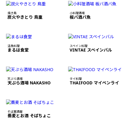
焼き鳥
小料理酒場
炭火やきとり 鳥重
板バ酒バ魚
活魚料理
スペイン料理
まるは食堂
VINTAE スペインバル
天ぷら酒場
タイ料理
天ぷら酒場 NAKASHO
THAIFOOD マイペンライ
そば居酒屋
蕎麦とお酒 そばちょこ