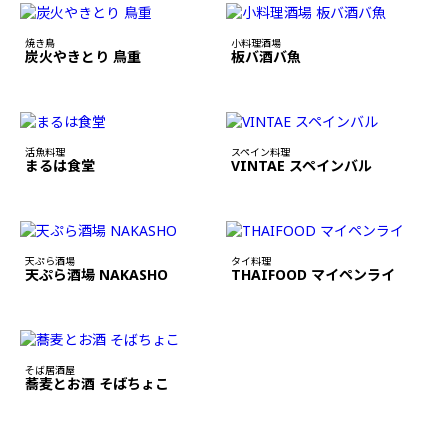
焼き鳥
小料理酒場
炭火やきとり 鳥重
板バ酒バ魚
活魚料理
スペイン料理
まるは食堂
VINTAE スペインバル
天ぷら酒場
タイ料理
天ぷら酒場 NAKASHO
THAIFOOD マイペンライ
そば居酒屋
蕎麦とお酒 そばちょこ