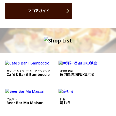
フロアガイド
カジュアルイタリアン・ピッツェリア
海鮮居酒屋
Cafè＆Bar il Bamboccio
魚河岸酒場FUKU浜金
洋食バル
和食
Beer Bar Ma Maison
竜むら