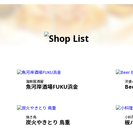
海鮮居酒屋
洋食
魚河岸酒場FUKU浜金
Be
焼き鳥
小料
炭火やきとり 鳥重
板