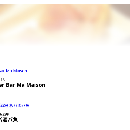
バル
er Bar Ma Maison
理酒場
バ酒バ魚