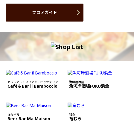
フロアガイド
カジュアルイタリアン・ピッツェリア
海鮮居酒屋
Cafè＆Bar il Bamboccio
魚河岸酒場FUKU浜金
洋食バル
和食
Beer Bar Ma Maison
竜むら