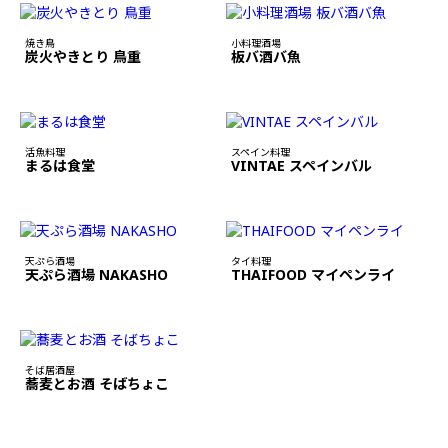
焼き鳥
小料理酒場
炭火やきとり 鳥重
板バ酒バ魚
活魚料理
スペイン料理
まるは食堂
VINTAE スペインバル
天ぷら酒場
タイ料理
天ぷら酒場 NAKASHO
THAIFOOD マイペンライ
そば居酒屋
蕎麦とお酒 そばちょこ