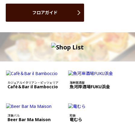
フロアガイド
カジュアルイタリアン・ピッツェリア
海鮮居酒屋
Cafè＆Bar il Bamboccio
魚河岸酒場FUKU浜金
洋食バル
和食
Beer Bar Ma Maison
竜むら