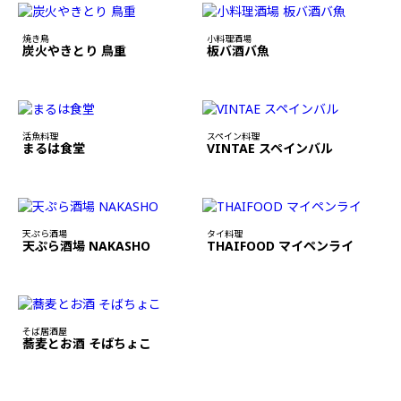
焼き鳥
小料理酒場
炭火やきとり 鳥重
板バ酒バ魚
活魚料理
スペイン料理
まるは食堂
VINTAE スペインバル
天ぷら酒場
タイ料理
天ぷら酒場 NAKASHO
THAIFOOD マイペンライ
そば居酒屋
蕎麦とお酒 そばちょこ