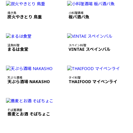
焼き鳥
小料理酒場
炭火やきとり 鳥重
板バ酒バ魚
活魚料理
スペイン料理
まるは食堂
VINTAE スペインバル
天ぷら酒場
タイ料理
天ぷら酒場 NAKASHO
THAIFOOD マイペンライ
そば居酒屋
蕎麦とお酒 そばちょこ