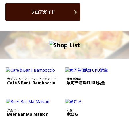
フロアガイド
カジュアルイタリアン・ピッツェリア
海鮮居酒屋
Cafè＆Bar il Bamboccio
魚河岸酒場FUKU浜金
洋食バル
和食
Beer Bar Ma Maison
竜むら