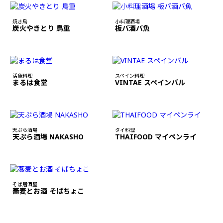
焼き鳥
小料理酒場
炭火やきとり 鳥重
板バ酒バ魚
活魚料理
スペイン料理
まるは食堂
VINTAE スペインバル
天ぷら酒場
タイ料理
天ぷら酒場 NAKASHO
THAIFOOD マイペンライ
そば居酒屋
蕎麦とお酒 そばちょこ