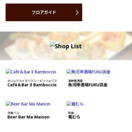
フロアガイド
カジュアルイタリアン・ピッツェリア
海鮮居酒屋
Cafè＆Bar il Bamboccio
魚河岸酒場FUKU浜金
洋食バル
和食
Beer Bar Ma Maison
竜むら