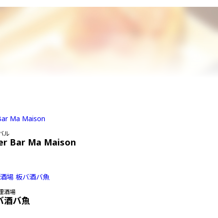
バル
er Bar Ma Maison
理酒場
バ酒バ魚