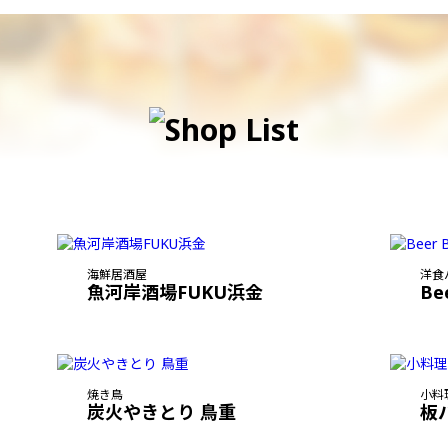
海鮮居酒屋
洋食
魚河岸酒場FUKU浜金
Be
焼き鳥
小料
炭火やきとり 鳥重
板