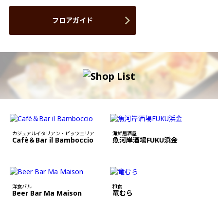
フロアガイド
カジュアルイタリアン・ピッツェリア
海鮮居酒屋
Cafè＆Bar il Bamboccio
魚河岸酒場FUKU浜金
洋食バル
和食
Beer Bar Ma Maison
竜むら