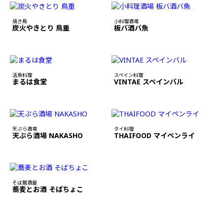
焼き鳥
小料理酒場
炭火やきとり 鳥重
板バ酒バ魚
活魚料理
スペイン料理
まるは食堂
VINTAE スペインバル
天ぷら酒場
タイ料理
天ぷら酒場 NAKASHO
THAIFOOD マイペンライ
そば居酒屋
蕎麦とお酒 そばちょこ