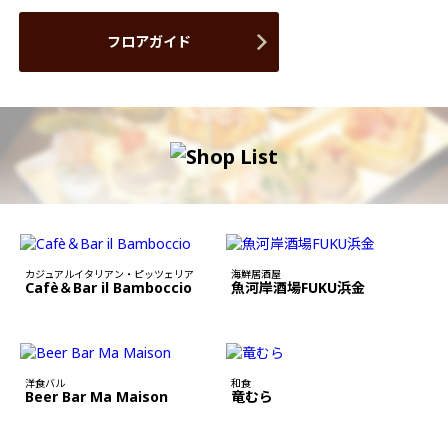
フロアガイド
カジュアルイタリアン・ピッツェリア
海鮮居酒屋
Cafè＆Bar il Bamboccio
魚河岸酒場FUKU浜金
洋食バル
和食
Beer Bar Ma Maison
竜むら