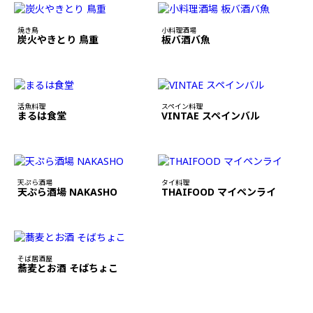
焼き鳥
小料理酒場
炭火やきとり 鳥重
板バ酒バ魚
活魚料理
スペイン料理
まるは食堂
VINTAE スペインバル
天ぷら酒場
タイ料理
天ぷら酒場 NAKASHO
THAIFOOD マイペンライ
そば居酒屋
蕎麦とお酒 そばちょこ