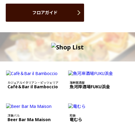
フロアガイド
カジュアルイタリアン・ピッツェリア
海鮮居酒屋
Cafè＆Bar il Bamboccio
魚河岸酒場FUKU浜金
洋食バル
和食
Beer Bar Ma Maison
竜むら