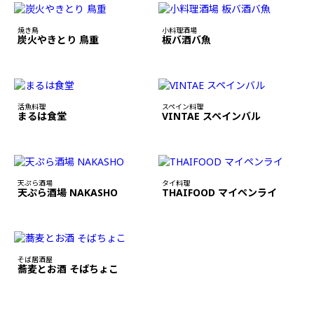
焼き鳥
小料理酒場
炭火やきとり 鳥重
板バ酒バ魚
活魚料理
スペイン料理
まるは食堂
VINTAE スペインバル
天ぷら酒場
タイ料理
天ぷら酒場 NAKASHO
THAIFOOD マイペンライ
そば居酒屋
蕎麦とお酒 そばちょこ