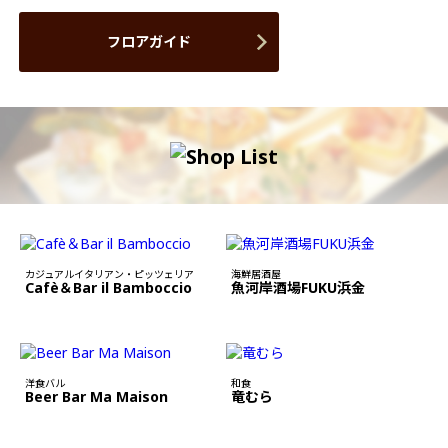
フロアガイド
カジュアルイタリアン・ピッツェリア
海鮮居酒屋
Cafè＆Bar il Bamboccio
魚河岸酒場FUKU浜金
洋食バル
和食
Beer Bar Ma Maison
竜むら