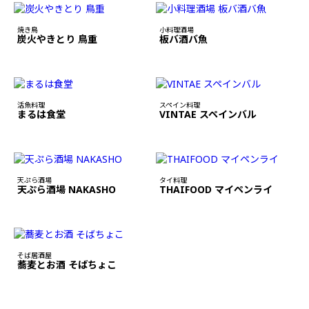
焼き鳥
小料理酒場
炭火やきとり 鳥重
板バ酒バ魚
活魚料理
スペイン料理
まるは食堂
VINTAE スペインバル
天ぷら酒場
タイ料理
天ぷら酒場 NAKASHO
THAIFOOD マイペンライ
そば居酒屋
蕎麦とお酒 そばちょこ