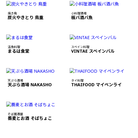
焼き鳥
小料理酒場
炭火やきとり 鳥重
板バ酒バ魚
活魚料理
スペイン料理
まるは食堂
VINTAE スペインバル
天ぷら酒場
タイ料理
天ぷら酒場 NAKASHO
THAIFOOD マイペンライ
そば居酒屋
蕎麦とお酒 そばちょこ