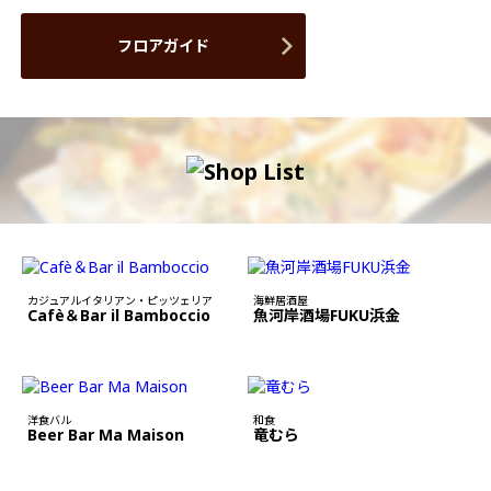
フロアガイド
カジュアルイタリアン・ピッツェリア
海鮮居酒屋
Cafè＆Bar il Bamboccio
魚河岸酒場FUKU浜金
洋食バル
和食
Beer Bar Ma Maison
竜むら