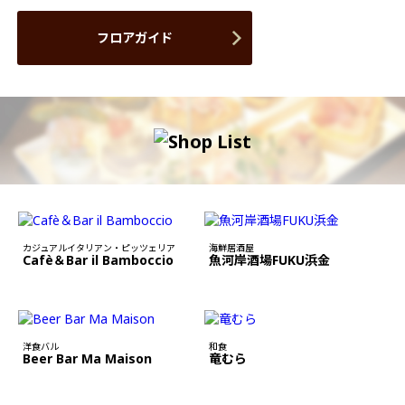
フロアガイド
カジュアルイタリアン・ピッツェリア
海鮮居酒屋
Cafè＆Bar il Bamboccio
魚河岸酒場FUKU浜金
洋食バル
和食
Beer Bar Ma Maison
竜むら