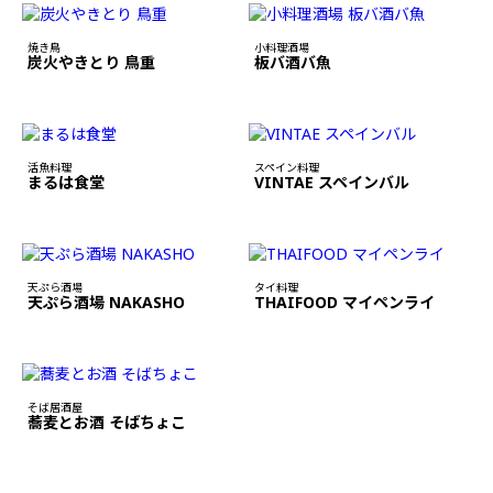
焼き鳥
小料理酒場
炭火やきとり 鳥重
板バ酒バ魚
活魚料理
スペイン料理
まるは食堂
VINTAE スペインバル
天ぷら酒場
タイ料理
天ぷら酒場 NAKASHO
THAIFOOD マイペンライ
そば居酒屋
蕎麦とお酒 そばちょこ