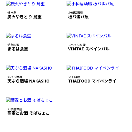
焼き鳥
小料理酒場
炭火やきとり 鳥重
板バ酒バ魚
活魚料理
スペイン料理
まるは食堂
VINTAE スペインバル
天ぷら酒場
タイ料理
天ぷら酒場 NAKASHO
THAIFOOD マイペンライ
そば居酒屋
蕎麦とお酒 そばちょこ