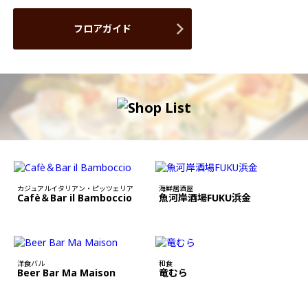
フロアガイド
カジュアルイタリアン・ピッツェリア
海鮮居酒屋
Cafè＆Bar il Bamboccio
魚河岸酒場FUKU浜金
洋食バル
和食
Beer Bar Ma Maison
竜むら