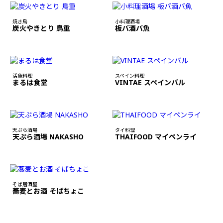
焼き鳥
小料理酒場
炭火やきとり 鳥重
板バ酒バ魚
活魚料理
スペイン料理
まるは食堂
VINTAE スペインバル
天ぷら酒場
タイ料理
天ぷら酒場 NAKASHO
THAIFOOD マイペンライ
そば居酒屋
蕎麦とお酒 そばちょこ