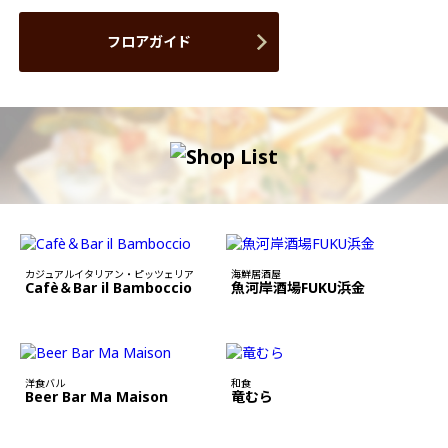
フロアガイド
カジュアルイタリアン・ピッツェリア
海鮮居酒屋
Cafè＆Bar il Bamboccio
魚河岸酒場FUKU浜金
洋食バル
和食
Beer Bar Ma Maison
竜むら