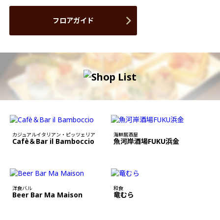
フロアガイド
カジュアルイタリアン・ピッツェリア
海鮮居酒屋
Cafè＆Bar il Bamboccio
魚河岸酒場FUKU浜金
洋食バル
和食
Beer Bar Ma Maison
竜むら