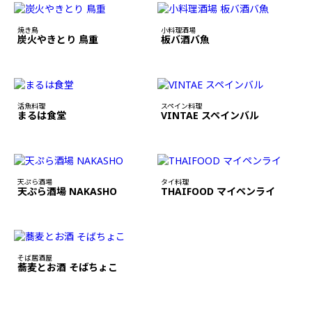
焼き鳥
小料理酒場
炭火やきとり 鳥重
板バ酒バ魚
活魚料理
スペイン料理
まるは食堂
VINTAE スペインバル
天ぷら酒場
タイ料理
天ぷら酒場 NAKASHO
THAIFOOD マイペンライ
そば居酒屋
蕎麦とお酒 そばちょこ