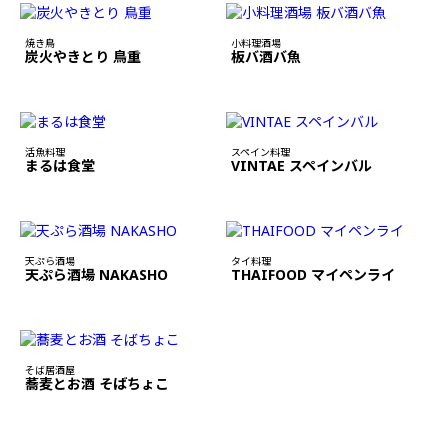
焼き鳥
小料理酒場
炭火やきとり 鳥重
板バ酒バ魚
活魚料理
スペイン料理
まるは食堂
VINTAE スペインバル
天ぷら酒場
タイ料理
天ぷら酒場 NAKASHO
THAIFOOD マイペンライ
そば居酒屋
蕎麦とお酒 そばちょこ