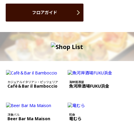
フロアガイド
カジュアルイタリアン・ピッツェリア
海鮮居酒屋
Cafè＆Bar il Bamboccio
魚河岸酒場FUKU浜金
洋食バル
和食
Beer Bar Ma Maison
竜むら