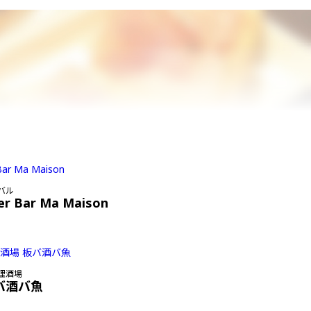
バル
er Bar Ma Maison
理酒場
バ酒バ魚