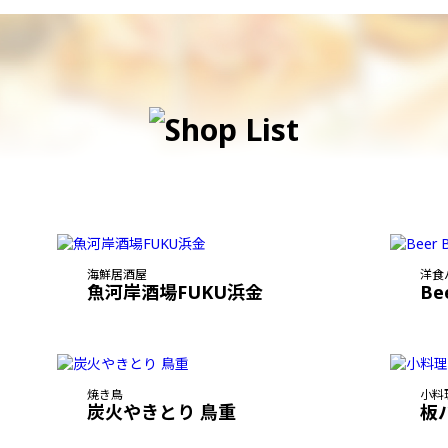
海鮮居酒屋
洋食
魚河岸酒場FUKU浜金
Be
焼き鳥
小料
炭火やきとり 鳥重
板