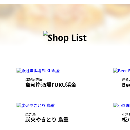
海鮮居酒屋
洋食
魚河岸酒場FUKU浜金
Be
焼き鳥
小料
炭火やきとり 鳥重
板