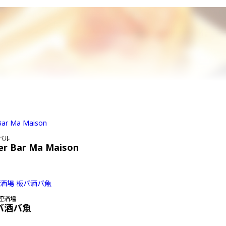
バル
er Bar Ma Maison
理酒場
バ酒バ魚