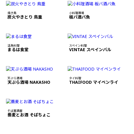
焼き鳥
小料理酒場
炭火やきとり 鳥重
板バ酒バ魚
活魚料理
スペイン料理
まるは食堂
VINTAE スペインバル
天ぷら酒場
タイ料理
天ぷら酒場 NAKASHO
THAIFOOD マイペンライ
そば居酒屋
蕎麦とお酒 そばちょこ