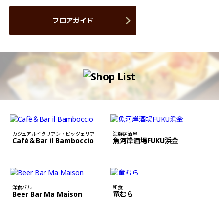
フロアガイド
カジュアルイタリアン・ピッツェリア
海鮮居酒屋
Cafè＆Bar il Bamboccio
魚河岸酒場FUKU浜金
洋食バル
和食
Beer Bar Ma Maison
竜むら