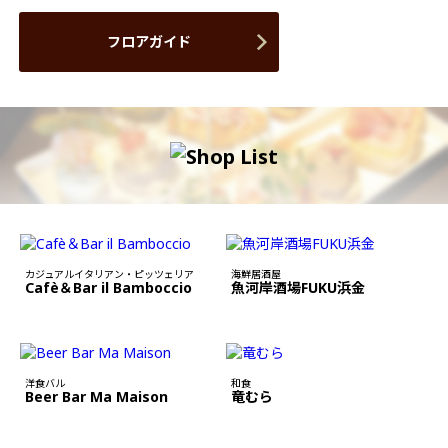
フロアガイド
カジュアルイタリアン・ピッツェリア
海鮮居酒屋
Cafè＆Bar il Bamboccio
魚河岸酒場FUKU浜金
洋食バル
和食
Beer Bar Ma Maison
竜むら