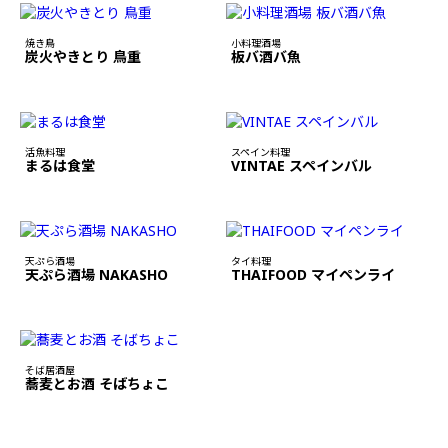
焼き鳥
小料理酒場
炭火やきとり 鳥重
板バ酒バ魚
活魚料理
スペイン料理
まるは食堂
VINTAE スペインバル
天ぷら酒場
タイ料理
天ぷら酒場 NAKASHO
THAIFOOD マイペンライ
そば居酒屋
蕎麦とお酒 そばちょこ