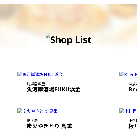
海鮮居酒屋
洋食
魚河岸酒場FUKU浜金
Be
焼き鳥
小料
炭火やきとり 鳥重
板