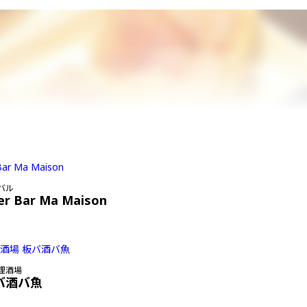
バル
er Bar Ma Maison
理酒場
バ酒バ魚