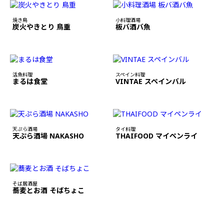
焼き鳥
小料理酒場
炭火やきとり 鳥重
板バ酒バ魚
活魚料理
スペイン料理
まるは食堂
VINTAE スペインバル
天ぷら酒場
タイ料理
天ぷら酒場 NAKASHO
THAIFOOD マイペンライ
そば居酒屋
蕎麦とお酒 そばちょこ