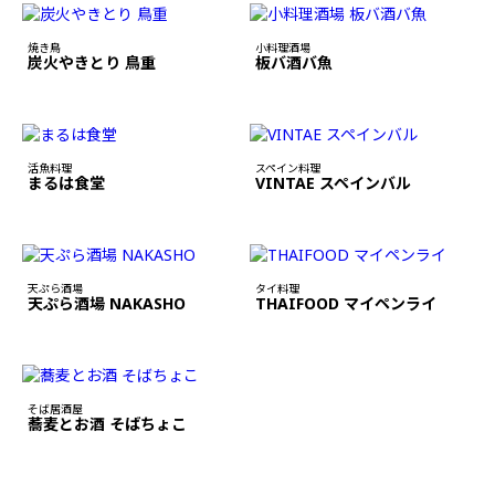
焼き鳥
小料理酒場
炭火やきとり 鳥重
板バ酒バ魚
活魚料理
スペイン料理
まるは食堂
VINTAE スペインバル
天ぷら酒場
タイ料理
天ぷら酒場 NAKASHO
THAIFOOD マイペンライ
そば居酒屋
蕎麦とお酒 そばちょこ