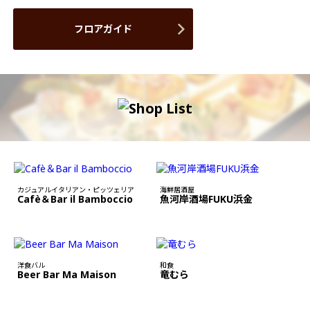
フロアガイド
カジュアルイタリアン・ピッツェリア
海鮮居酒屋
Cafè＆Bar il Bamboccio
魚河岸酒場FUKU浜金
洋食バル
和食
Beer Bar Ma Maison
竜むら