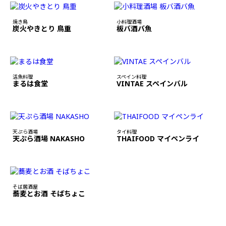
焼き鳥
小料理酒場
炭火やきとり 鳥重
板バ酒バ魚
活魚料理
スペイン料理
まるは食堂
VINTAE スペインバル
天ぷら酒場
タイ料理
天ぷら酒場 NAKASHO
THAIFOOD マイペンライ
そば居酒屋
蕎麦とお酒 そばちょこ