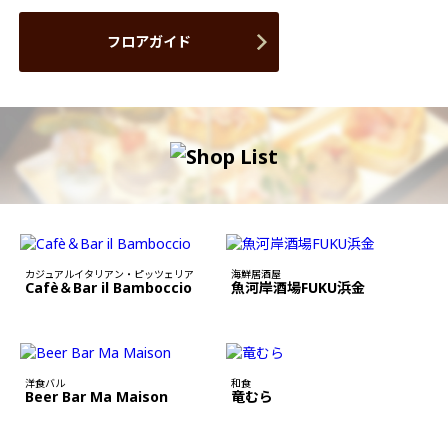
フロアガイド
カジュアルイタリアン・ピッツェリア
海鮮居酒屋
Cafè＆Bar il Bamboccio
魚河岸酒場FUKU浜金
洋食バル
和食
Beer Bar Ma Maison
竜むら