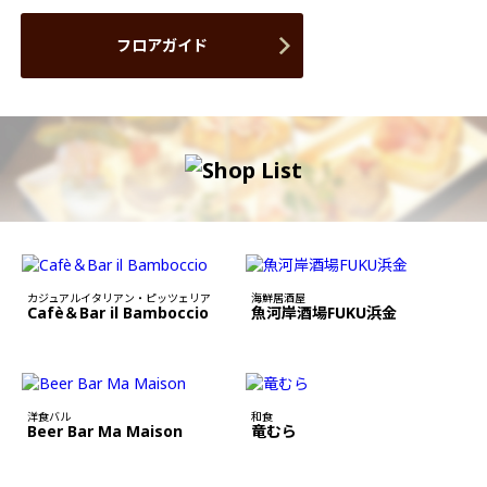
フロアガイド
カジュアルイタリアン・ピッツェリア
海鮮居酒屋
Cafè＆Bar il Bamboccio
魚河岸酒場FUKU浜金
洋食バル
和食
Beer Bar Ma Maison
竜むら