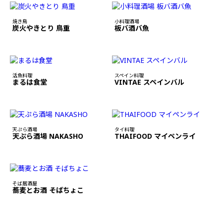
焼き鳥
小料理酒場
炭火やきとり 鳥重
板バ酒バ魚
活魚料理
スペイン料理
まるは食堂
VINTAE スペインバル
天ぷら酒場
タイ料理
天ぷら酒場 NAKASHO
THAIFOOD マイペンライ
そば居酒屋
蕎麦とお酒 そばちょこ