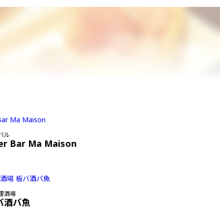
バル
er Bar Ma Maison
理酒場
バ酒バ魚