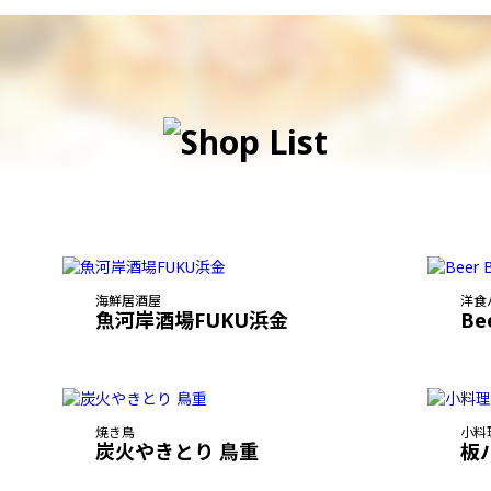
海鮮居酒屋
洋食
魚河岸酒場FUKU浜金
Be
焼き鳥
小料
炭火やきとり 鳥重
板