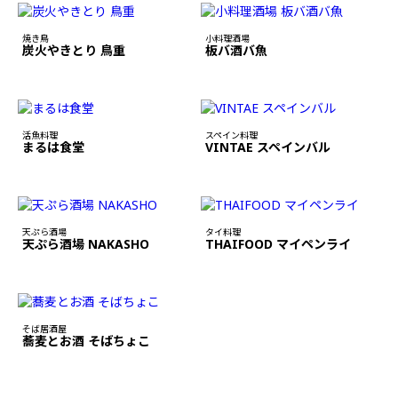
焼き鳥
小料理酒場
炭火やきとり 鳥重
板バ酒バ魚
活魚料理
スペイン料理
まるは食堂
VINTAE スペインバル
天ぷら酒場
タイ料理
天ぷら酒場 NAKASHO
THAIFOOD マイペンライ
そば居酒屋
蕎麦とお酒 そばちょこ