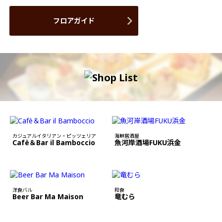
フロアガイド
カジュアルイタリアン・ピッツェリア
海鮮居酒屋
Cafè＆Bar il Bamboccio
魚河岸酒場FUKU浜金
洋食バル
和食
Beer Bar Ma Maison
竜むら