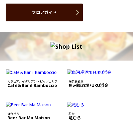
フロアガイド
カジュアルイタリアン・ピッツェリア
海鮮居酒屋
Cafè＆Bar il Bamboccio
魚河岸酒場FUKU浜金
洋食バル
和食
Beer Bar Ma Maison
竜むら