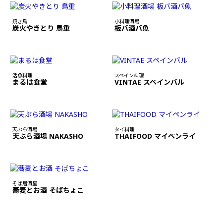
焼き鳥
小料理酒場
炭火やきとり 鳥重
板バ酒バ魚
活魚料理
スペイン料理
まるは食堂
VINTAE スペインバル
天ぷら酒場
タイ料理
天ぷら酒場 NAKASHO
THAIFOOD マイペンライ
そば居酒屋
蕎麦とお酒 そばちょこ