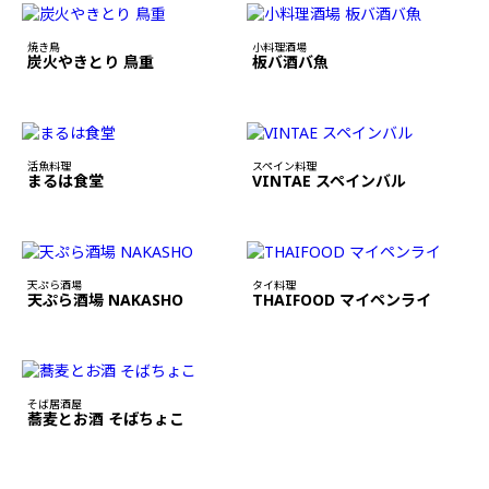
焼き鳥
小料理酒場
炭火やきとり 鳥重
板バ酒バ魚
活魚料理
スペイン料理
まるは食堂
VINTAE スペインバル
天ぷら酒場
タイ料理
天ぷら酒場 NAKASHO
THAIFOOD マイペンライ
そば居酒屋
蕎麦とお酒 そばちょこ