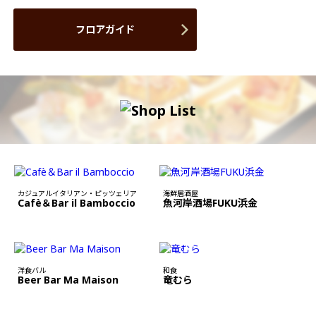
フロアガイド
カジュアルイタリアン・ピッツェリア
海鮮居酒屋
Cafè＆Bar il Bamboccio
魚河岸酒場FUKU浜金
洋食バル
和食
Beer Bar Ma Maison
竜むら