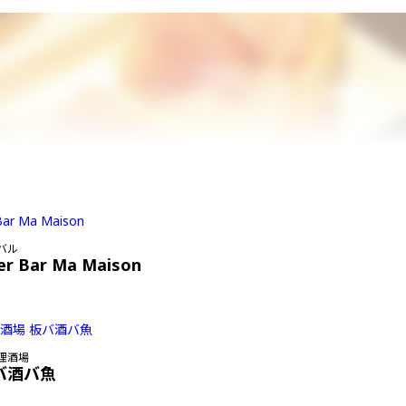
バル
er Bar Ma Maison
理酒場
バ酒バ魚