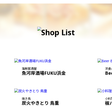
海鮮居酒屋
洋食
魚河岸酒場FUKU浜金
Be
焼き鳥
小料
炭火やきとり 鳥重
板