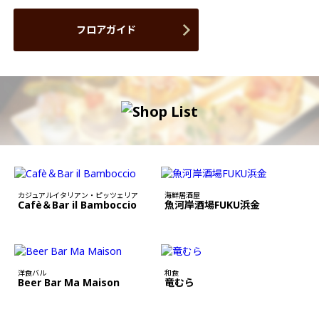
フロアガイド
カジュアルイタリアン・ピッツェリア
海鮮居酒屋
Cafè＆Bar il Bamboccio
魚河岸酒場FUKU浜金
洋食バル
和食
Beer Bar Ma Maison
竜むら