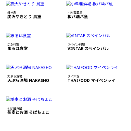
焼き鳥
小料理酒場
炭火やきとり 鳥重
板バ酒バ魚
活魚料理
スペイン料理
まるは食堂
VINTAE スペインバル
天ぷら酒場
タイ料理
天ぷら酒場 NAKASHO
THAIFOOD マイペンライ
そば居酒屋
蕎麦とお酒 そばちょこ