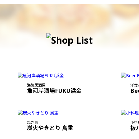
海鮮居酒屋
洋食
魚河岸酒場FUKU浜金
Be
焼き鳥
小料
炭火やきとり 鳥重
板