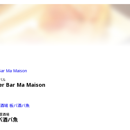
バル
er Bar Ma Maison
理酒場
バ酒バ魚