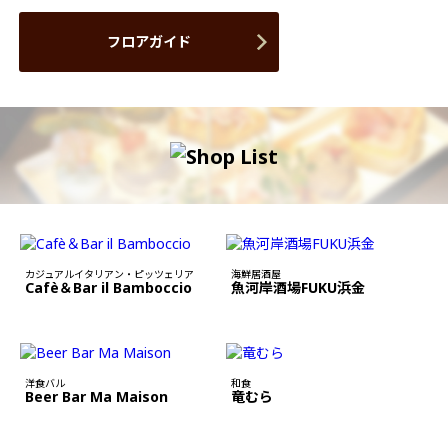
フロアガイド
カジュアルイタリアン・ピッツェリア
海鮮居酒屋
Cafè＆Bar il Bamboccio
魚河岸酒場FUKU浜金
洋食バル
和食
Beer Bar Ma Maison
竜むら