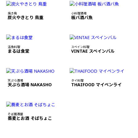
焼き鳥
小料理酒場
炭火やきとり 鳥重
板バ酒バ魚
活魚料理
スペイン料理
まるは食堂
VINTAE スペインバル
天ぷら酒場
タイ料理
天ぷら酒場 NAKASHO
THAIFOOD マイペンライ
そば居酒屋
蕎麦とお酒 そばちょこ