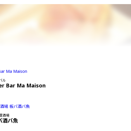
バル
er Bar Ma Maison
理酒場
バ酒バ魚