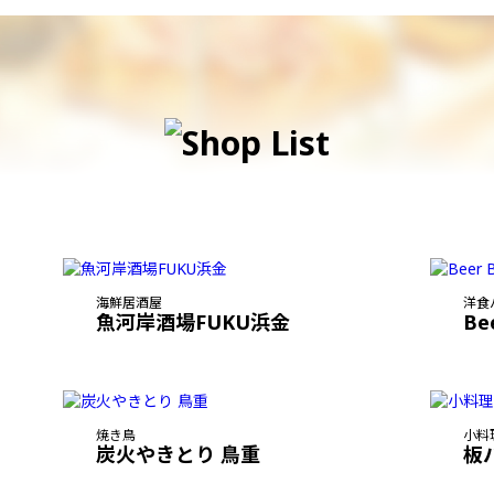
海鮮居酒屋
洋食
魚河岸酒場FUKU浜金
Be
焼き鳥
小料
炭火やきとり 鳥重
板