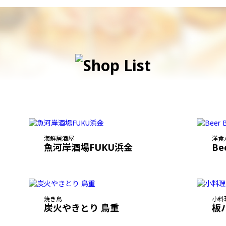
海鮮居酒屋
洋食
魚河岸酒場FUKU浜金
Be
焼き鳥
小料
炭火やきとり 鳥重
板