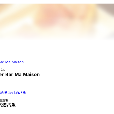
バル
er Bar Ma Maison
理酒場
バ酒バ魚