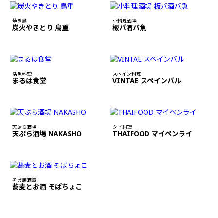
焼き鳥
小料理酒場
炭火やきとり 鳥重
板バ酒バ魚
活魚料理
スペイン料理
まるは食堂
VINTAE スペインバル
天ぷら酒場
タイ料理
天ぷら酒場 NAKASHO
THAIFOOD マイペンライ
そば居酒屋
蕎麦とお酒 そばちょこ