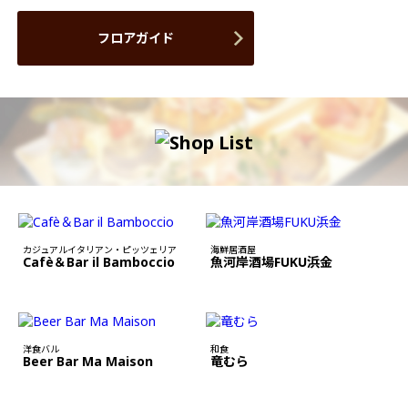
フロアガイド
カジュアルイタリアン・ピッツェリア
海鮮居酒屋
Cafè＆Bar il Bamboccio
魚河岸酒場FUKU浜金
洋食バル
和食
Beer Bar Ma Maison
竜むら