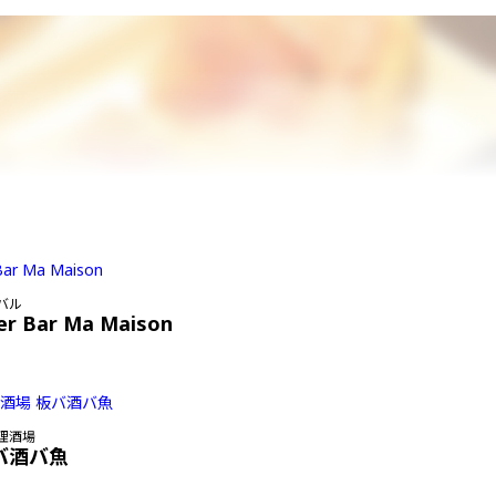
バル
er Bar Ma Maison
理酒場
バ酒バ魚