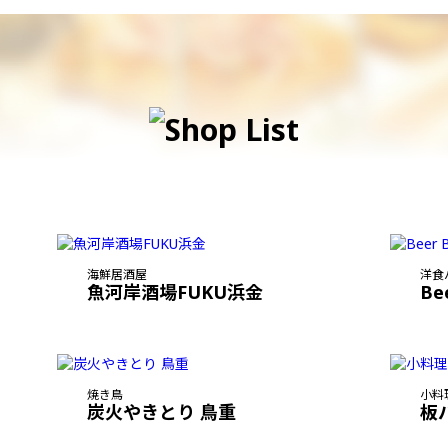
海鮮居酒屋
洋食
魚河岸酒場FUKU浜金
Be
焼き鳥
小料
炭火やきとり 鳥重
板