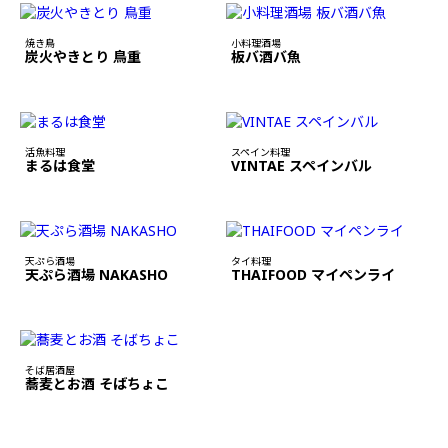
焼き鳥
小料理酒場
炭火やきとり 鳥重
板バ酒バ魚
活魚料理
スペイン料理
まるは食堂
VINTAE スペインバル
天ぷら酒場
タイ料理
天ぷら酒場 NAKASHO
THAIFOOD マイペンライ
そば居酒屋
蕎麦とお酒 そばちょこ