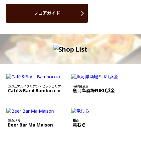
フロアガイド
カジュアルイタリアン・ピッツェリア
海鮮居酒屋
Cafè＆Bar il Bamboccio
魚河岸酒場FUKU浜金
洋食バル
和食
Beer Bar Ma Maison
竜むら